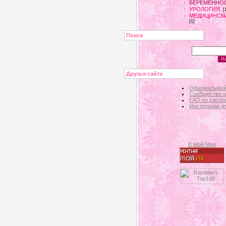
БЕРЕМЕННОС
УРОЛОГИЯ.
[
МЕДИЦИНСК
[1]
Поиск
Друзья сайта
Официальный
Сообщество 
FAQ по систе
Инструкции д
В Мой Мир