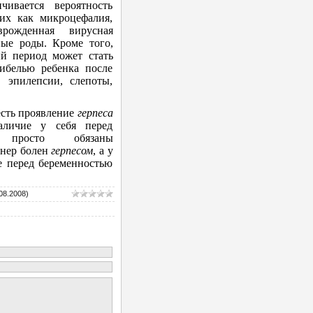
чивается вероятность
их как микроцефалия,
рожденная вирусная
ые роды. Кроме того,
й период может стать
ибелью ребенка после
, эпилепсии, слепоты,
есть проявление
герпеса
аличие у себя перед
 просто обязаны
тнер болен
герпесом
, а у
ие перед беременностью
08.2008)