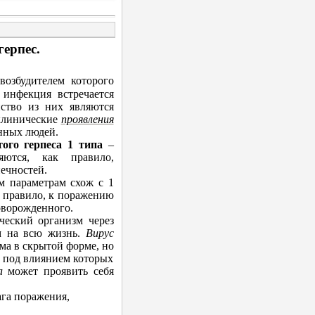
герпес.
возбудителем которого
 инфекция встречается
ство из них являются
 клинические
проявления
нных людей.
того герпеса 1 типа
–
яются, как правило,
ечностей.
м параметрам схож с 1
к правило, к поражению
оворожденного.
ческий организм через
ем на всю жизнь.
Вирус
зма в скрытой форме, но
 под влиянием которых
а
может проявить себя
ага поражения,