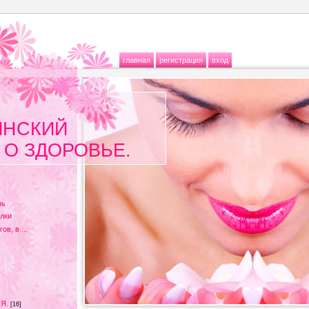
главная
регистрация
вход
ИНСКИЙ
 О ЗДОРОВЬЕ.
зь
лки
в, в ...
Я.
[16]