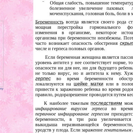
¨
Общая
слабость
, повышение температур
болезненное
увеличение паховых
мочеиспускания,
головная боль
,
боли в
Беременность
всегда является своего рода ст
мощная перестройка гормонального фон
изменения в организме, некоторое ист
организма при беременности неизбежны. Поэ
часто возникает опасность обострения
скры
числе и герпеса половых органов.
Если беременная женщина является пасс
уровень антител у нее соответствует норме, то
опасности ни для нее, ни для будущего ребенк
не только вирус, но и антитела к нему. Ху
герпес
во время беременности обостря
локализуются на
шейке матки
или в полов
тку
привести к заражению ребенка во время родов
правило, родоразрешение проводится путем кес
К наиболее тяжелым
последствиям
мож
инфицирование вирусом герпеса
во время
первичное инфицирование герпесом
приходитс
беременности, в три раза увеличивается
выкидыша неразвивающейся беременности
уродств у плода. Если заражение
генитальным 