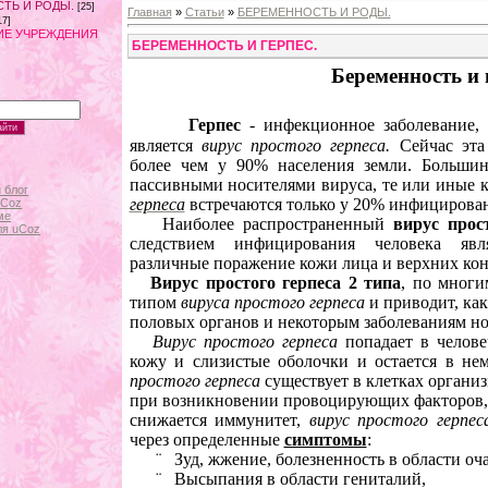
ТЬ И РОДЫ.
[25]
Главная
»
Статьи
»
БЕРЕМЕННОСТЬ И РОДЫ.
17]
ИЕ УЧРЕЖДЕНИЯ
БЕРЕМЕННОСТЬ И ГЕРПЕС.
Беременность и 
Герпес
- инфекционное заболевание, 
является
вирус простого герпеса.
С
ейчас эта
более чем у 90% населения земли. Большин
пассивными носителями вируса, те или иные
 блог
герпеса
встречаются только у 20% инфицирова
uCoz
ме
Наиболее распространенный
вирус прос
ля uCoz
следствием инфицирования человека явл
различные поражение кожи лица и верхних кон
Вирус простого герпеса 2 типа
, по многи
типом
вируса простого герпеса
и приводит, ка
половых органов и некоторым заболеваниям н
Вирус простого герпеса
попадает в челове
кожу и слизистые оболочки и остается в н
простого герпеса
существует в клетках органи
при возникновении провоцирующих факторов,
снижается иммунитет,
вирус простого герпес
через определенные
симптомы
:
¨
Зуд, жжение, болезненность в области оч
¨
Высыпания в области гениталий,