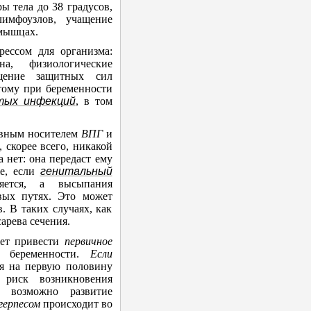
ы тела до 38 градусов,
лимфоузлов
, учащение
 мышцах
.
рессом для организма:
а, физиологические
ощение защитных сил
тому при беременности
тых инфекций
, в том
ивным носителем
ВПГ
и
, скорее всего, никакой
а нет: она передаст ему
же, если
генитальный
ется, а высыпания
ых путях. Это может
. В таких случаях, как
арева сечения.
ет привести
первичное
 беременности.
Если
я на первую половину
 риск возникновения
, возможно развитие
герпесом
происходит во