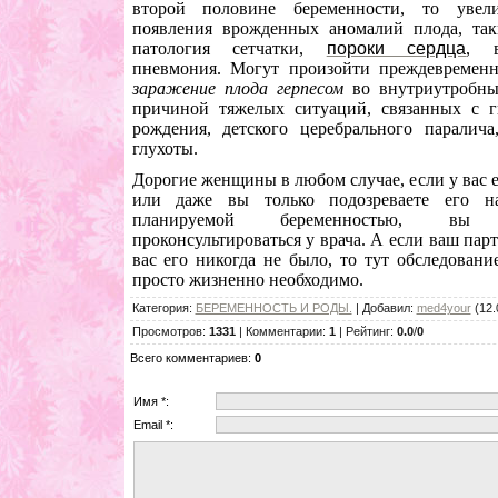
второй половине беременности, то увели
появления врожденных аномалий плода, так
патология сетчатки,
пороки сердца
, в
пневмония. Могут произойти преждевременн
заражение плода герпесом
во внутриутробны
причиной тяжелых ситуаций, связанных с г
рождения, детского церебрального паралича
глухоты.
Дорогие женщины в любом случае, если у вас 
или даже вы только подозреваете его н
планируемой беременностью, вы
проконсультироваться у врача. А если ваш пар
вас его никогда не было, то тут обследован
просто жизненно необходимо.
Категория
:
БЕРЕМЕННОСТЬ И РОДЫ.
|
Добавил
:
med4your
(12.
Просмотров
:
1331
|
Комментарии
:
1
|
Рейтинг
:
0.0
/
0
Всего комментариев
:
0
Имя *:
Email *: